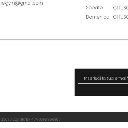
zone.gym@gmail.com
Sabato
CHIUS
Domenica
CHIUS
Iscriviti alla nostra newsle
ni e condizioni
cy e Cookie Policy
unity
ione
58 25030 Lograto BS PIVA 03921900985