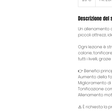
Descrizione del 
Un allenamento c
piccoli attrezzi, i
Ogni lezione è str
calorie, tonifica
tutti i livelli, gra
👉 Benefici princip
Aumento della fo
Miglioramento di
Tonificazione co
Allenamento mot
⚠️ È richiesta la