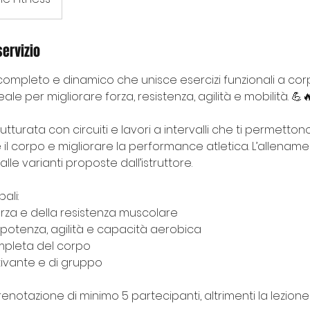
servizio
ompleto e dinamico che unisce esercizi funzionali a cor
deale per migliorare forza, resistenza, agilità e mobilità. 💪
utturata con circuiti e lavori a intervalli che ti permetton
re il corpo e migliorare la performance atletica. L’allena
zie alle varianti proposte dall’istruttore.
ali:
rza e della resistenza muscolare
 potenza, agilità e capacità aerobica
mpleta del corpo
ivante e di gruppo
 prenotazione di minimo 5 partecipanti, altrimenti la lezion