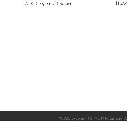
fiit
25030 Lograto Brescia
Termi
Info Abbonamenti
Priva
Lavora con noi
Comm
Contact
Iscriz
Gruppi
©2025 by Zone Fiit Srl Via IV Novembre 