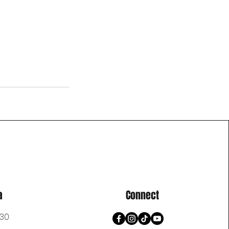
a
Connect
:30