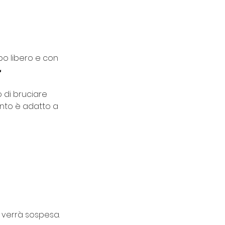
po libero e con

o di bruciare
mento è adatto a
e verrà sospesa.