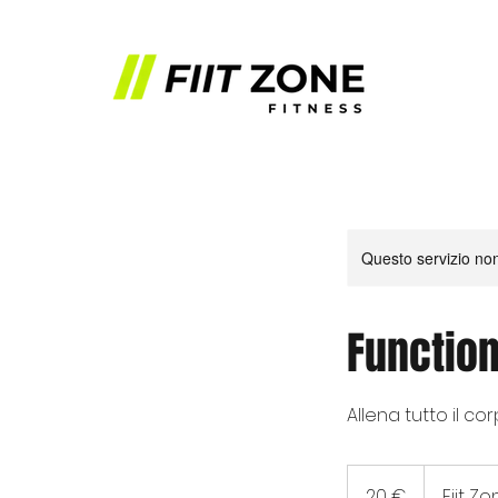
Questo servizio non 
Function
Allena tutto il co
20
euro
20 €
Fiit Z