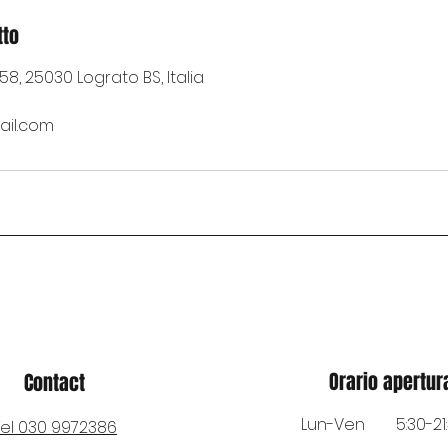
tto
8, 25030 Lograto BS, Italia
ail.com
Orario apertur
Contact
Lun-Ven
5:30-21
Tel 030 9972386